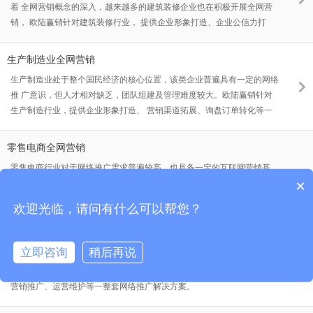
着 全网营销概念的深入，越来越多的建筑装修企业也在积极开展全网营
销， 欧陆赢销针对建筑装修行业， 提供企业形象打造、企业公信力打
造、营销推广等一整套全网营销解决方案。
生产制造业全网营销
生产制造业处于整个国民经济的核心位置，该类企业普遍具有一定的网络
推 广意识，但人才相对缺乏，团队组建及管理难度较大。欧陆赢销针对
生产制造行业，提供企业形象打造、 营销渠道拓展、询盘订单转化等一
整套全网营销解决方案。
零售电商全网营销
零售电商行业对于网络推广需求普遍较高，也具备一定的互联网营销基
×
础。欧陆赢销针对零售电商行业企业，提供的解决方案是帮助企业搭建独
立电商平台，提供行业电商全网营销解决方案
欢迎光临，请问有什么可以帮您？
农产品全网营销
立即咨询
稍后再说
农业、农产品行业属于劳动力密集型行业，普遍缺乏网络推广意识，网络
营销人才也极 其缺乏。欧陆赢销针对农业农产品行业提供从系统搭建、
营销推广、运营维护等一整套网络推广解决方案。