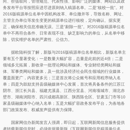
向、价值取向，管理规范、代表性强、影响广泛的媒体、网站以及政
务发布平台等按照应进尽进原则纳入稿源名单。二是“核校一批”。对
2016版稿源单位名单中因机构改革、单位撤并等，导致名称、网址、
主管主办单位等发生变更的稿源单位进行核校，定向确认、据实更
正，确保相关信息准确无误。三是“剔除一批”。对2016版稿源单位名
单中不再符合条件、日常表现不佳、缺乏影响力的单位，从名单中移
除，切实维护名单的严肃性、公信力。
据欧陆科技了解，新版与2016版稿源单位名单相比，新版名单主
要有五个显著变化：一是数量大幅扩容，总量是此前的近4倍；二是
领域多元拓展，新收录一批理论网站和媒体、专业财经类网站和媒
体、军事类网站和媒体，及一批涉及经济社会民生领域的行业媒体，
覆盖面更广，内容更多元；三是首次将公众账号和应用程序纳入名
单；四是为鼓励支持县级融媒体中心发展，首次将具备条件的江苏江
阴市、浙江长兴县、福建尤溪县、江西分宜县、河南项城市、湖北赤
壁市、湖南浏阳市、四川成都高新区、陕西陈仓区、甘肃玉门市等10
家县级融媒体中心纳入名单；五是大幅扩容政务发布平台，为各地各
部门政策发布、权威发声提供有力保障。
国家网信办新闻发言人强调，即日起，互联网新闻信息服务提供
者转载新闻信息时，必须依据最新版《互联网新闻信息稿源单位名