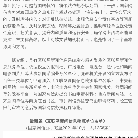
单》执行，对超范围转载的，将依法依规予以处罚。下一步，国家网
信办将对稿源单位名单实行全程动态管理，“有进有出”。对符合要求
的，及时增补纳入；对违反法律法规、出现信息安全责任事故等问题
的稿源单位，及时采取冻结、移除等处置措施，推动稿源单位强化责
任意识、把关意识，提升内容质量和运行安全，确保网上始终正能量
充沛、主旋律高昂。以上对
机构而言，也是指明了一个基本
软文营销
原则和方向。
据介绍，具有互联网新闻信息采编发布服务资质的互联网新闻信
息服务单位，依法设立的报刊社、广播电台、电视台、通讯社和新闻
电影制片厂等从事新闻采编业务的单位，党政机关开设的官方发布平
台等三类单位可申请加入《互联网新闻信息稿源单位名单》。中央新
闻网站，中央新闻单位，主管主办单位为中央和国家机关、群团组织
等的发布平台，向国家网信办提交书面申请材料；地方新闻网站、地
方新闻单位等向所在省（区、市）网信办提交书面申请材料，经主管
部门审核同意后报国家网信办按程序审批。
最新版《互联网新闻信息稿源单位名单》
（国家网信办，截至2021年10月，共1358家）