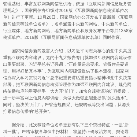
管理基础、丰富互联网新闻信息供给，依据《互联网新闻信息服务管
理规定》，国家网信办组织对2016版《互联网新闻信息稿源单位名
单》进行了更新。10月20日，国家网信办公开发布了最新版《互联网
新闻信息稿源单位名单》，名单涵盖中央新闻网站、中央新闻单位、
行业媒体、地方新闻网站、地方新闻单位和政务发布平台等共1358家
稿源单位。2016版《互联网新闻信息稿源单位名单》同时作废。
国家网信办新闻发言人介绍，以习近平同志为核心的党中央高度
重视互联网内容建设，党的十九大报告专门就加强互联网内容建设作
出重要部署。习近平总书记强调，“正能量是总要求、管得住是硬道
理、用得好是真本事”，为互联网内容建设提供了根本遵循。国家网
信办深入学习贯彻习近平总书记重要讲话重要指示精神和党中央决策
部署，把互联网新闻信息稿源管理作为加强互联网内容建设、规范网
络传播秩序的重要抓手，大力开“前门”，加快合规稿源的扩容提质，
进一步丰富网上信息内容供给，为做大做强正能量提供“源头活水”。
同时，坚决关“后门”，严管违规自采、违规转载等突出问题，从源头
拧紧信息传播的“总开关”。
据介绍，此次稿源单位名单更新有以下三个突出特点：一是“新
增一批”。严格审核各单位申报材料，将坚持正确政治方向、舆论导