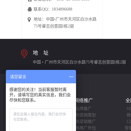
联系QQ：1834896688
地址：中国•广州市天河区白沙水路
75号睿志创意园I栋2层
地 址
中国 • 广州市天河区白沙水路75号睿志创意园I栋2层
请您留言
感谢您的关注！当前客服暂时离
开，请填写您的真实信息，我们会
尽快和您联系。
关于欧陆
网络推广
全
欧陆科技
品牌推广
S
企业文化
网络营销策划
微
合作伙伴
网络营销推广
口
联系我们
网络推广外包
营