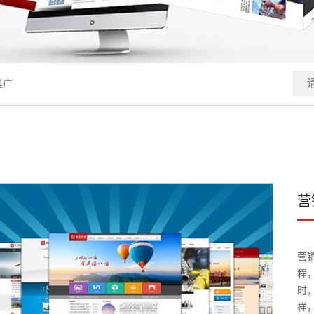
推广
营
营
程
时
样